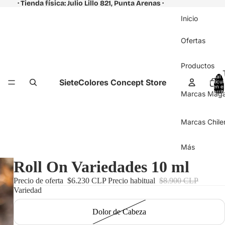
· Tienda física: Julio Lillo 821, Punta Arenas ·
Inicio
Ofertas
Productos
Total 
SieteColores Concept Store
artícul
en el
carrit
Marcas Magal
0
Marcas Chile
Más
Roll On Variedades 10 ml
Precio de oferta
$6.230 CLP
Precio habitual
$8.900 CLP
Variedad
Dolor de Cabeza