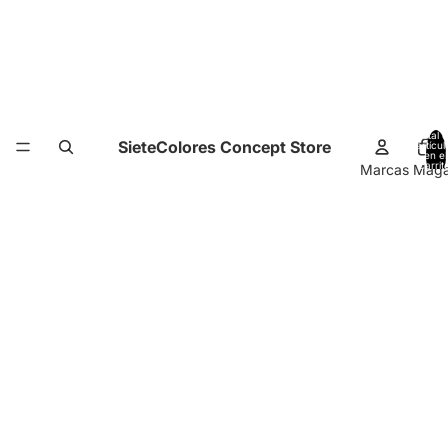
Total 
SieteColores Concept Store
artícul
en el
carrit
Marcas Magal
0