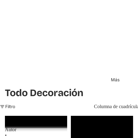
Más
Todo Decoración
Filtro
Columna de cuadrícul
Fotografías
Fotografías
de
de
Autor
Autor
•
•