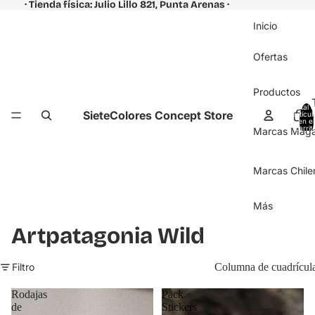
· Tienda física: Julio Lillo 821, Punta Arenas ·
Inicio
Ofertas
Productos
Total 
SieteColores Concept Store
artícul
en el
carrit
Marcas Magal
0
Marcas Chile
Más
Artpatagonia Wild
Filtro
Columna de cuadrícul
Rodajas
Pack
de
Stickers