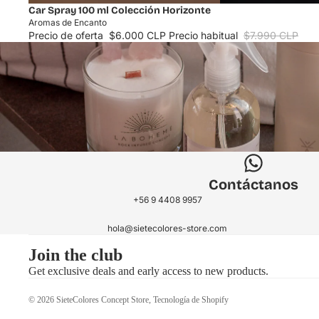
Cosmética Natural
Oferta
Car Spray 100 ml Colección Horizonte
Aromas de Encanto
Aromatizadores
Precio de oferta
$6.000 CLP
Precio habitual
$7.990 CLP
Ver todo
Raíz Austral
Plantas
Ver todo
Aoni
Contáctanos
Calcetines
+56 9 4408 9957
Ver todo
hola@sietecolores-store.com
Berberis Patagonia
Join the club
Sestre Concept Store
Get exclusive deals and early access to new products.
© 2026
SieteColores Concept Store
,
Tecnología de Shopify