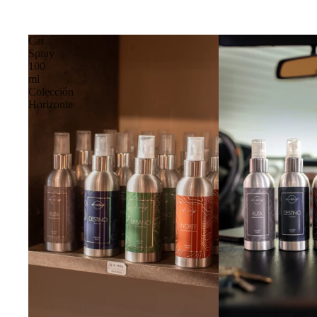
Ver todo
Floreros
Car
Plantas
Besa la Tierra
Spray
Ver todo
100
Mantequillas
ml
Especiales
Colección
Accesorios
Horizonte
Mantequillas Clásicas
Lanyards · Llaveros
Granolas Caseras
Joyas de Plata
Ver todo
Pañuelos
Ver todo
Patagonia Wildlife
Fotografías Fauna
Cosmética
Fotografías Aves
Cuidado Corporal
Ver todo
Cuidado Facial
Ver todo
Cami Cami