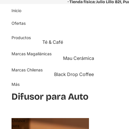
· Tienda física: Julio Lillo 821, P
Inicio
Ofertas
Productos
Té & Café
Teteras - Cafeteras
Marcas Magallánicas
Mau Cerámica
Café Variedades
Platos · Utensilios
Té Variedades
Marcas Chilenas
Black Drop Coffee
Materos · Tazas
Accesorios
Tazas · Tumblers
Más
Jarras · Vasos
Tumblers
Café · Drip
Difusor para Auto
Maceteros
Tazas
Accesorios
Ver todo
Ver todo
Cafeteras
La Biota
Hogar
Ver todo
Difusor
para
Colección Nothofagus