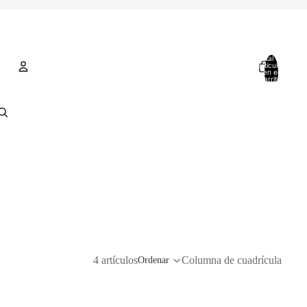
Total de
artículos
en el
carrito:
0
Cuenta
Otras opciones de inicio de sesión
Pedidos
Perfil
4 artículos
Columna de cuadrícula
Ordenar