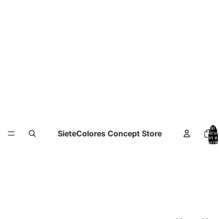
Total 
SieteColores Concept Store
artícul
en el
carrit
0