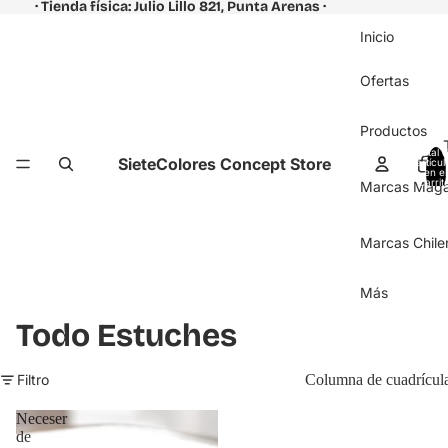
· Tienda física: Julio Lillo 821, Punta Arenas ·
Inicio
Ofertas
Productos
Total 
SieteColores Concept Store
artícul
en el
carrit
Marcas Magal
0
Marcas Chile
Más
Todo Estuches
Filtro
Columna de cuadrícul
Neceser
de