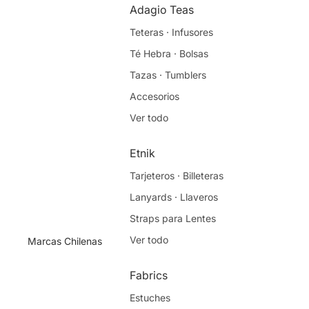
Libretas · Pads
Adagio Teas
Complementos
Teteras · Infusores
Ver todo
Té Hebra · Bolsas
Tazas · Tumblers
Creatividad Prints
Accesorios
Floreros de Mesa
Ver todo
Porta Completos
Llaveros
Etnik
Ver todo
Tarjeteros · Billeteras
Lanyards · Llaveros
Besa la Tierra
Straps para Lentes
Mantequillas
Ver todo
Marcas Chilenas
Especiales
Mantequillas Clásicas
Fabrics
Granolas Caseras
Estuches
Ver todo