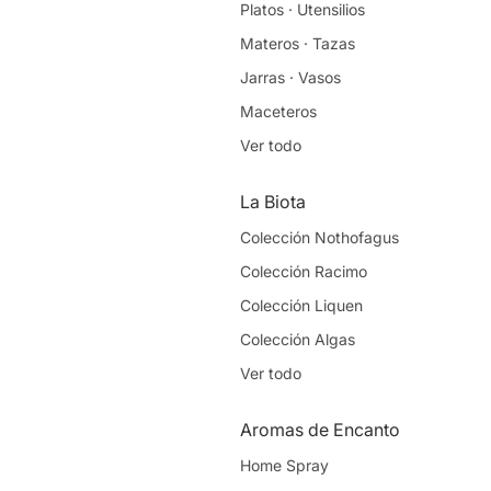
Platos · Utensilios
Planners
Materos · Tazas
Estuches
Jarras · Vasos
Libretas
Maceteros
Stickers
Ver todo
Ver todo
La Biota
Gourmet
Colección Nothofagus
Mantequillas Frutos Secos
Colección Racimo
Mermeladas Naturales
Colección Liquen
Granola Casera
Colección Algas
Chocolates
Ver todo
Ver todo
Aromas de Encanto
Plantas
Home Spray
Maceteros