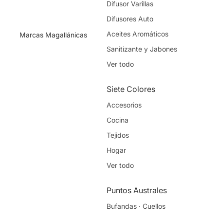
Difusor Varillas
Floreros
Difusores Auto
Plantas
Aceites Aromáticos
Marcas Magallánicas
Ver todo
Sanitizante y Jabones
Ver todo
Accesorios
Lanyards · Llaveros
Siete Colores
Joyas de Plata
Accesorios
Pañuelos
Cocina
Ver todo
Tejidos
Hogar
Cosmética
Ver todo
Cuidado Corporal
Cuidado Facial
Puntos Australes
Ver todo
Bufandas · Cuellos