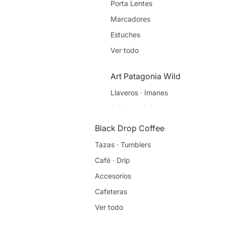
Porta Lentes
Marcadores
Estuches
Ver todo
Art Patagonia Wild
Llaveros · Imanes
Stickers · Prints
Marcadores
Black Drop Coffee
Libretas
Tazas · Tumblers
Ver todo
Café · Drip
Accesorios
Sleepy Monday
Cafeteras
Planners · Journals
Ver todo
Estuches · Fundas