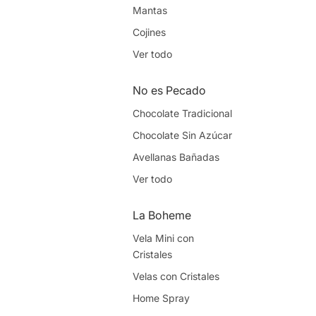
Mantas
Cojines
Patagonia Wildlife
Ver todo
Fotografías Fauna
Fotografías Aves
No es Pecado
Ver todo
Chocolate Tradicional
Chocolate Sin Azúcar
Cami Cami
Avellanas Bañadas
Cosmética Natural
Ver todo
Aromatizadores
Ver todo
La Boheme
Vela Mini con
Raíz Austral
Cristales
Plantas
Velas con Cristales
Ver todo
Home Spray