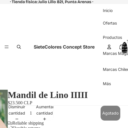
· Tienda física: Julio Lillo 821, Punta Arenas ·
Inicio
Ofertas
Productos
Total 
SieteColores Concept Store
artícul
en el
carrit
Marcas Magal
0
Marcas Chile
Más
Mandil de Lino IIIII
$23.500 CLP
Disminuir
Aumentar
cantidad
cantidad
Agotado
Reliable shipping