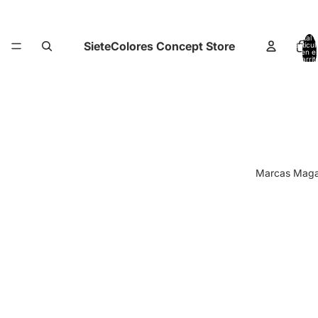
Total 
SieteColores Concept Store
artícul
en el
carrit
0
Marcas Magal